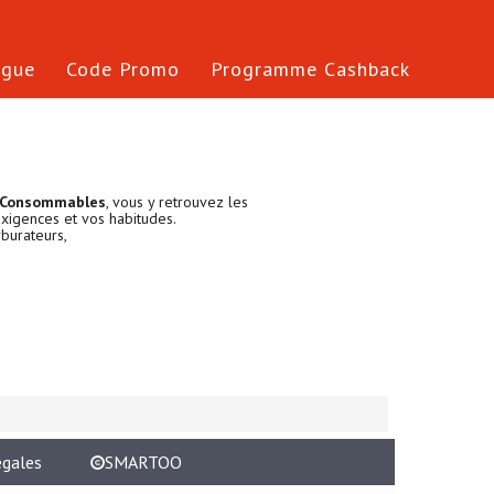
ogue
Code Promo
Programme Cashback
t Consommables
, vous y retrouvez les
exigences et vos habitudes.
burateurs,
égales
SMARTOO