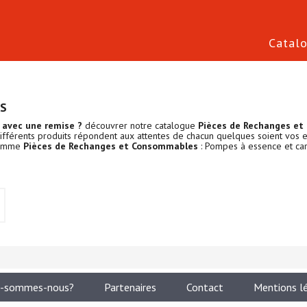
Catal
ES
 avec une remise ?
découvrer notre catalogue
Pièces de Rechanges e
différents produits répondent aux attentes de chacun quelques soient vos 
 gamme
Pièces de Rechanges et Consommables
: Pompes à essence et car
i-sommes-nous?
Partenaires
Contact
Mentions l